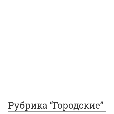
Лесозаготовительная
Лесовозы
Форвардеры
Харвестеры
Складская
Тележки
Самоходные тележки
Электротележки
Гидравлические тележки
Погрузчики
Штабелеры
Вилочные погрузчики
Рубрика “Городские”