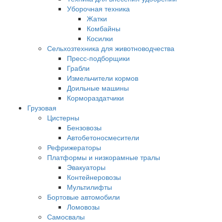
Уборочная техника
Жатки
Комбайны
Косилки
Сельхозтехника для животноводчества
Пресс-подборщики
Грабли
Измельчители кормов
Доильные машины
Кормораздатчики
Грузовая
Цистерны
Бензовозы
Автобетоносмесители
Рефрижераторы
Платформы и низкорамные тралы
Эвакуаторы
Контейнеровозы
Мультилифты
Бортовые автомобили
Ломовозы
Самосвалы