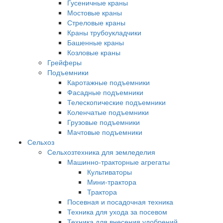
Гусеничные краны
Мостовые краны
Стреловые краны
Краны трубоукладчики
Башенные краны
Козловые краны
Грейферы
Подъемники
Каротажные подъемники
Фасадные подъемники
Телескопические подъемники
Коленчатые подъемники
Грузовые подъемники
Мачтовые подъемники
Сельхоз
Сельхозтехника для земледелия
Машинно-тракторные агрегаты
Культиваторы
Мини-трактора
Трактора
Посевная и посадочная техника
Техника для ухода за посевом
Техника для внесения удобрений