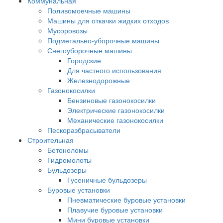
Коммунальная
Поливомоечные машины
Машины для откачки жидких отходов
Мусоровозы
Подметально-уборочные машины
Снегоуборочные машины
Городские
Для частного использования
Железнодорожные
Газонокосилки
Бензиновые газонокосилки
Электрические газонокосилки
Механические газонокосилки
Пескоразбрасыватели
Строительная
Бетоноломы
Гидромолоты
Бульдозеры
Гусеничные бульдозеры
Буровые установки
Пневматические буровые установки
Плавучие буровые установки
Мини буровые установки