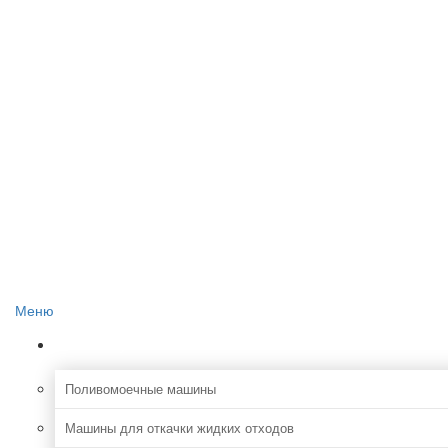
Главная
О проекте
Реклама на сайте
Редакция сайта
Контакты
Меню
Коммунальная
Поливомоечные машины
Машины для откачки жидких отходов