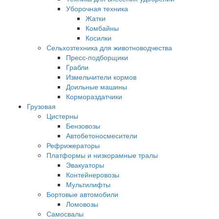
Уборочная техника
Жатки
Комбайны
Косилки
Сельхозтехника для животноводчества
Пресс-подборщики
Грабли
Измельчители кормов
Доильные машины
Кормораздатчики
Грузовая
Цистерны
Бензовозы
Автобетоносмесители
Рефрижераторы
Платформы и низкорамные тралы
Эвакуаторы
Контейнеровозы
Мультилифты
Бортовые автомобили
Ломовозы
Самосвалы