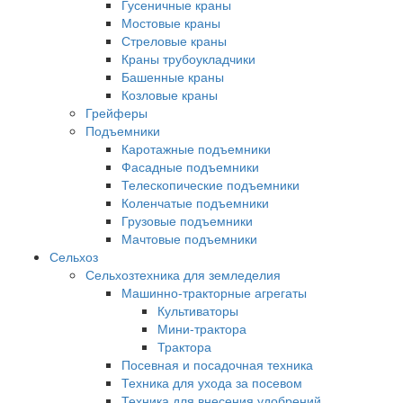
Гусеничные краны
Мостовые краны
Стреловые краны
Краны трубоукладчики
Башенные краны
Козловые краны
Грейферы
Подъемники
Каротажные подъемники
Фасадные подъемники
Телескопические подъемники
Коленчатые подъемники
Грузовые подъемники
Мачтовые подъемники
Сельхоз
Сельхозтехника для земледелия
Машинно-тракторные агрегаты
Культиваторы
Мини-трактора
Трактора
Посевная и посадочная техника
Техника для ухода за посевом
Техника для внесения удобрений