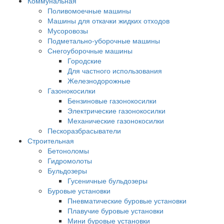
Коммунальная
Поливомоечные машины
Машины для откачки жидких отходов
Мусоровозы
Подметально-уборочные машины
Снегоуборочные машины
Городские
Для частного использования
Железнодорожные
Газонокосилки
Бензиновые газонокосилки
Электрические газонокосилки
Механические газонокосилки
Пескоразбрасыватели
Строительная
Бетоноломы
Гидромолоты
Бульдозеры
Гусеничные бульдозеры
Буровые установки
Пневматические буровые установки
Плавучие буровые установки
Мини буровые установки