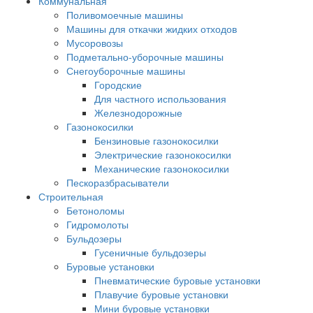
Коммунальная
Поливомоечные машины
Машины для откачки жидких отходов
Мусоровозы
Подметально-уборочные машины
Снегоуборочные машины
Городские
Для частного использования
Железнодорожные
Газонокосилки
Бензиновые газонокосилки
Электрические газонокосилки
Механические газонокосилки
Пескоразбрасыватели
Строительная
Бетоноломы
Гидромолоты
Бульдозеры
Гусеничные бульдозеры
Буровые установки
Пневматические буровые установки
Плавучие буровые установки
Мини буровые установки