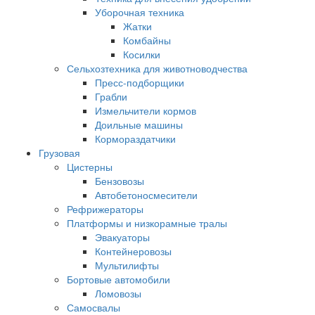
Уборочная техника
Жатки
Комбайны
Косилки
Сельхозтехника для животноводчества
Пресс-подборщики
Грабли
Измельчители кормов
Доильные машины
Кормораздатчики
Грузовая
Цистерны
Бензовозы
Автобетоносмесители
Рефрижераторы
Платформы и низкорамные тралы
Эвакуаторы
Контейнеровозы
Мультилифты
Бортовые автомобили
Ломовозы
Самосвалы