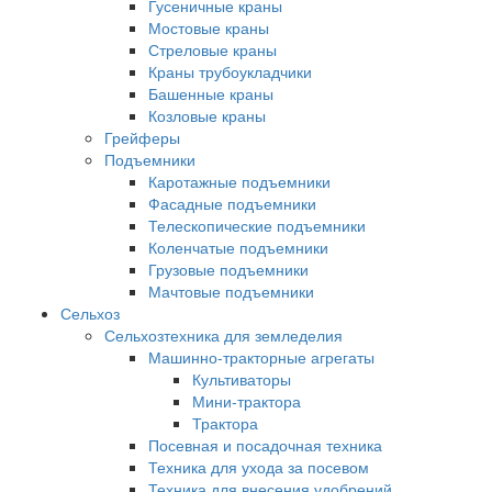
Гусеничные краны
Мостовые краны
Стреловые краны
Краны трубоукладчики
Башенные краны
Козловые краны
Грейферы
Подъемники
Каротажные подъемники
Фасадные подъемники
Телескопические подъемники
Коленчатые подъемники
Грузовые подъемники
Мачтовые подъемники
Сельхоз
Сельхозтехника для земледелия
Машинно-тракторные агрегаты
Культиваторы
Мини-трактора
Трактора
Посевная и посадочная техника
Техника для ухода за посевом
Техника для внесения удобрений