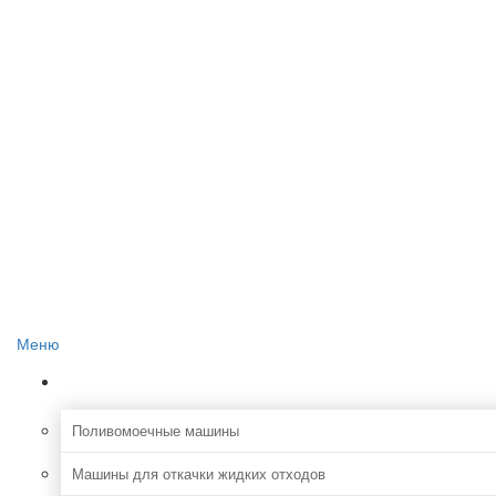
Главная
О проекте
Реклама на сайте
Редакция сайта
Контакты
Меню
Коммунальная
Поливомоечные машины
Машины для откачки жидких отходов