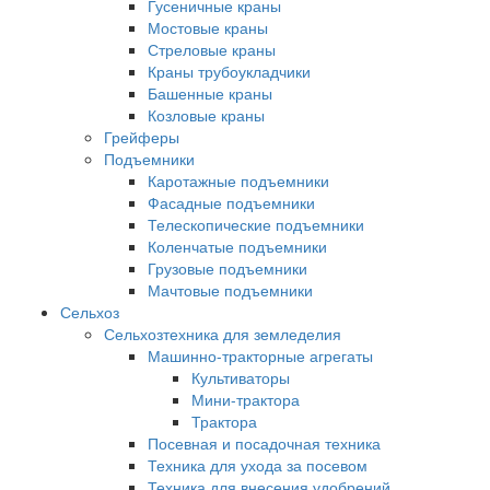
Гусеничные краны
Мостовые краны
Стреловые краны
Краны трубоукладчики
Башенные краны
Козловые краны
Грейферы
Подъемники
Каротажные подъемники
Фасадные подъемники
Телескопические подъемники
Коленчатые подъемники
Грузовые подъемники
Мачтовые подъемники
Сельхоз
Сельхозтехника для земледелия
Машинно-тракторные агрегаты
Культиваторы
Мини-трактора
Трактора
Посевная и посадочная техника
Техника для ухода за посевом
Техника для внесения удобрений