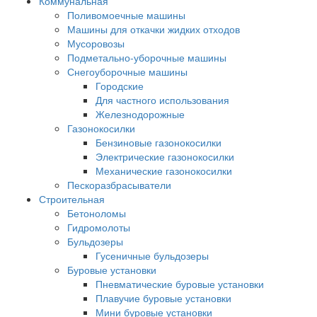
Коммунальная
Поливомоечные машины
Машины для откачки жидких отходов
Мусоровозы
Подметально-уборочные машины
Снегоуборочные машины
Городские
Для частного использования
Железнодорожные
Газонокосилки
Бензиновые газонокосилки
Электрические газонокосилки
Механические газонокосилки
Пескоразбрасыватели
Строительная
Бетоноломы
Гидромолоты
Бульдозеры
Гусеничные бульдозеры
Буровые установки
Пневматические буровые установки
Плавучие буровые установки
Мини буровые установки