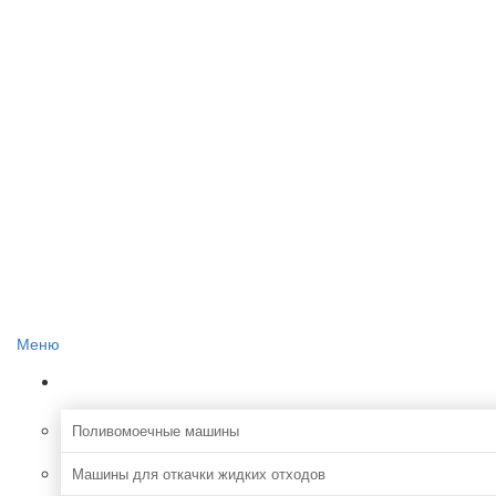
Главная
О проекте
Реклама на сайте
Редакция сайта
Контакты
Меню
Коммунальная
Поливомоечные машины
Машины для откачки жидких отходов