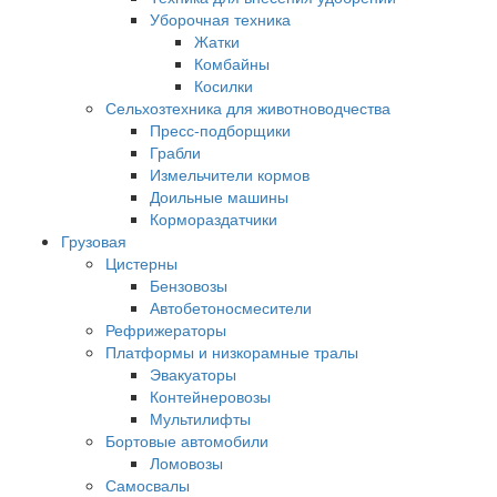
Уборочная техника
Жатки
Комбайны
Косилки
Сельхозтехника для животноводчества
Пресс-подборщики
Грабли
Измельчители кормов
Доильные машины
Кормораздатчики
Грузовая
Цистерны
Бензовозы
Автобетоносмесители
Рефрижераторы
Платформы и низкорамные тралы
Эвакуаторы
Контейнеровозы
Мультилифты
Бортовые автомобили
Ломовозы
Самосвалы