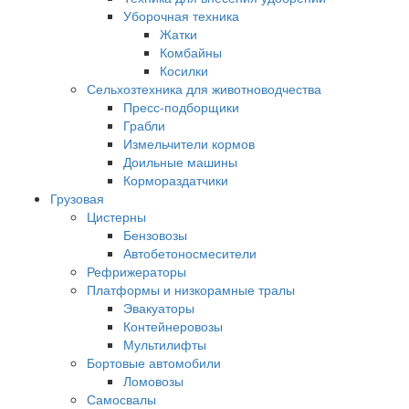
Уборочная техника
Жатки
Комбайны
Косилки
Сельхозтехника для животноводчества
Пресс-подборщики
Грабли
Измельчители кормов
Доильные машины
Кормораздатчики
Грузовая
Цистерны
Бензовозы
Автобетоносмесители
Рефрижераторы
Платформы и низкорамные тралы
Эвакуаторы
Контейнеровозы
Мультилифты
Бортовые автомобили
Ломовозы
Самосвалы