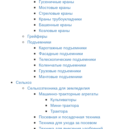
Гусеничные краны
Мостовые краны
Стреловые краны
Краны трубоукладчики
Башенные краны
Козловые краны
Грейферы
Подъемники
Каротажные подъемники
Фасадные подъемники
Телескопические подъемники
Коленчатые подъемники
Грузовые подъемники
Мачтовые подъемники
Сельхоз
Сельхозтехника для земледелия
Машинно-тракторные агрегаты
Культиваторы
Мини-трактора
Трактора
Посевная и посадочная техника
Техника для ухода за посевом
Техника для внесения удобрений