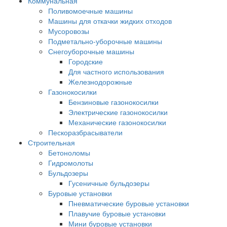
Коммунальная
Поливомоечные машины
Машины для откачки жидких отходов
Мусоровозы
Подметально-уборочные машины
Снегоуборочные машины
Городские
Для частного использования
Железнодорожные
Газонокосилки
Бензиновые газонокосилки
Электрические газонокосилки
Механические газонокосилки
Пескоразбрасыватели
Строительная
Бетоноломы
Гидромолоты
Бульдозеры
Гусеничные бульдозеры
Буровые установки
Пневматические буровые установки
Плавучие буровые установки
Мини буровые установки