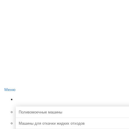
Главная
О проекте
Реклама на сайте
Редакция сайта
Контакты
Меню
Коммунальная
Поливомоечные машины
Машины для откачки жидких отходов