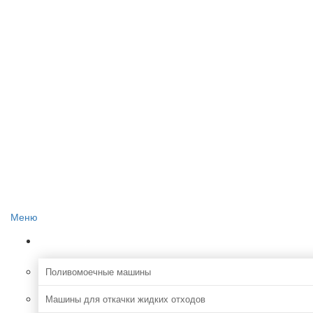
Главная
О проекте
Реклама на сайте
Редакция сайта
Контакты
Меню
Коммунальная
Поливомоечные машины
Машины для откачки жидких отходов