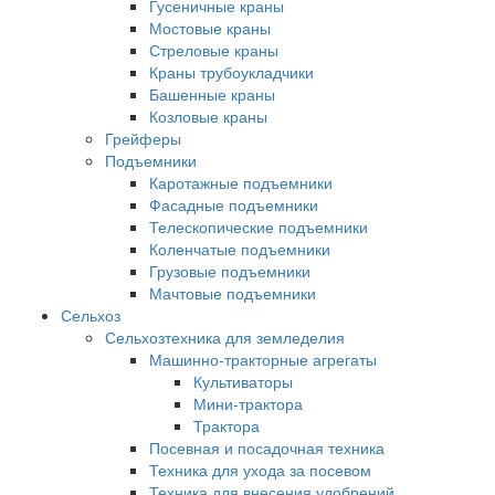
Гусеничные краны
Мостовые краны
Стреловые краны
Краны трубоукладчики
Башенные краны
Козловые краны
Грейферы
Подъемники
Каротажные подъемники
Фасадные подъемники
Телескопические подъемники
Коленчатые подъемники
Грузовые подъемники
Мачтовые подъемники
Сельхоз
Сельхозтехника для земледелия
Машинно-тракторные агрегаты
Культиваторы
Мини-трактора
Трактора
Посевная и посадочная техника
Техника для ухода за посевом
Техника для внесения удобрений