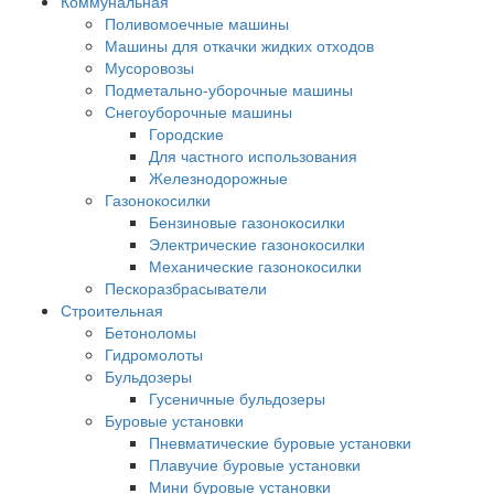
Коммунальная
Поливомоечные машины
Машины для откачки жидких отходов
Мусоровозы
Подметально-уборочные машины
Снегоуборочные машины
Городские
Для частного использования
Железнодорожные
Газонокосилки
Бензиновые газонокосилки
Электрические газонокосилки
Механические газонокосилки
Пескоразбрасыватели
Строительная
Бетоноломы
Гидромолоты
Бульдозеры
Гусеничные бульдозеры
Буровые установки
Пневматические буровые установки
Плавучие буровые установки
Мини буровые установки