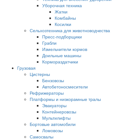
Уборочная техника
Жатки
Комбайны
Косилки
Сельхозтехника для животноводчества
Пресс-подборщики
Грабли
Измельчители кормов
Доильные машины
Кормораздатчики
Грузовая
Цистерны
Бензовозы
Автобетоносмесители
Рефрижераторы
Платформы и низкорамные тралы
Эвакуаторы
Контейнеровозы
Мультилифты
Бортовые автомобили
Ломовозы
Самосвалы