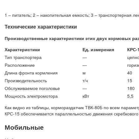
1 – питатель; 2 – накопительная емкость; 3 – транспортерная ле
Технические характеристики
Производственные характеристики этих двух кормовых ра
Характеристики
Ед. измерения
КРС-
Тип транспортера
—
цепно
Расположение
—
гориз
Длина фронта кормления
м
40
Производительность
т/ч
15
Обслуживаемое поголовье
—
180
Мощность электромотора
кВт
5,5
Как видно из таблицы, кормораздатчик ТВК-80Б по всем парамет
КРС-15 обеспечивается параллельностью движения скребкового
Мобильные