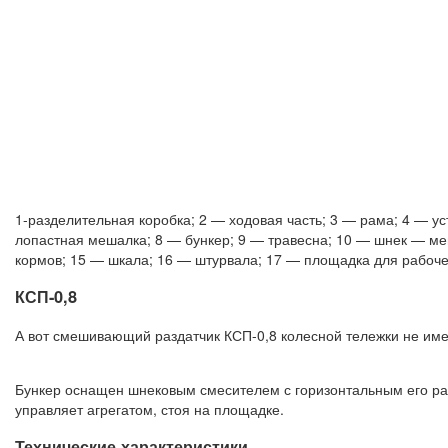
1-разделительная коробка; 2 — ходовая часть; 3 — рама; 4 — у
лопастная мешалка; 8 — бункер; 9 — травесна; 10 — шнек — ме
кормов; 15 — шкала; 16 — штурвала; 17 — площадка для рабоче
КСП-0,8
А вот смешивающий раздатчик КСП-0,8 колесной тележки не имее
Бункер оснащен шнековым смесителем с горизонтальным его ра
управляет агрегатом, стоя на площадке.
Технические характеристики