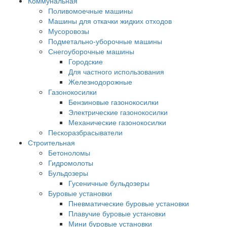
Коммунальная
Поливомоечные машины
Машины для откачки жидких отходов
Мусоровозы
Подметально-уборочные машины
Снегоуборочные машины
Городские
Для частного использования
Железнодорожные
Газонокосилки
Бензиновые газонокосилки
Электрические газонокосилки
Механические газонокосилки
Пескоразбрасыватели
Строительная
Бетоноломы
Гидромолоты
Бульдозеры
Гусеничные бульдозеры
Буровые установки
Пневматические буровые установки
Плавучие буровые установки
Мини буровые установки