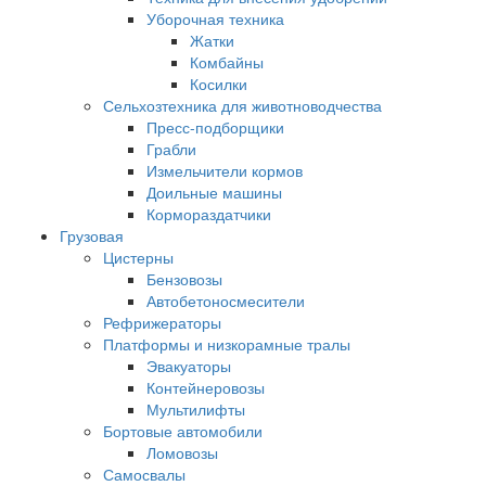
Уборочная техника
Жатки
Комбайны
Косилки
Сельхозтехника для животноводчества
Пресс-подборщики
Грабли
Измельчители кормов
Доильные машины
Кормораздатчики
Грузовая
Цистерны
Бензовозы
Автобетоносмесители
Рефрижераторы
Платформы и низкорамные тралы
Эвакуаторы
Контейнеровозы
Мультилифты
Бортовые автомобили
Ломовозы
Самосвалы