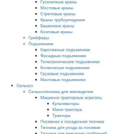
Гусеничные краны
Мостовые краны
Стреловые краны
Краны трубоукладчики
Башенные краны
Козловые краны
Грейферы
Подъемники
Каротажные подъемники
Фасадные подъемники
Телескопические подъемники
Коленчатые подъемники
Грузовые подъемники
Мачтовые подъемники
Сельхоз
Сельхозтехника для земледелия
Машинно-тракторные агрегаты
Культиваторы
Мини-трактора
Трактора
Посевная и посадочная техника
Техника для ухода за посевом
Техника для внесения удобрений