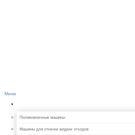
Главная
О проекте
Реклама на сайте
Редакция сайта
Контакты
Меню
Коммунальная
Поливомоечные машины
Машины для откачки жидких отходов