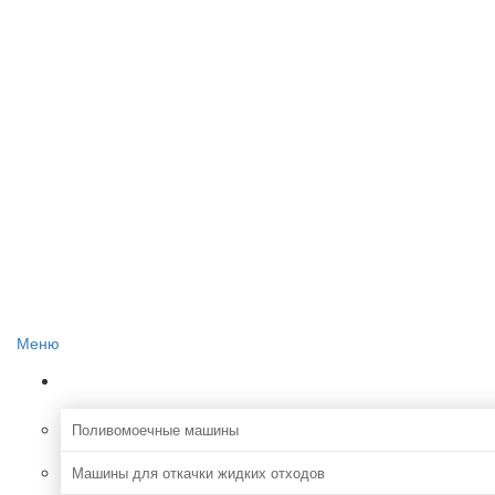
Главная
О проекте
Реклама на сайте
Редакция сайта
Контакты
Меню
Коммунальная
Поливомоечные машины
Машины для откачки жидких отходов