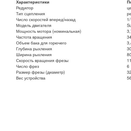
Характеристики
П
Редуктор
ц
Тип сцепления
р
Число скоростей вперед/назад
1/
Модель двигателя
S
Мощность мотора (номинальная)
3,
Частота вращения
3
Объем бака для горючего
3,
Глубина рыхления
3
Ширина рыхления
8
Скорость вращения фрезы
1
Число фрез
6
Размер фрезы (диаметр)
3
Вес устройства
5