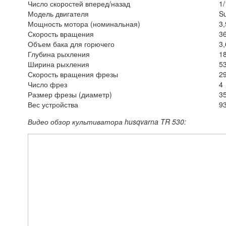
Число скоростей вперед/назад
1/
Модель двигателя
S
Мощность мотора (номинальная)
3,
Скорость вращения
3
Объем бака для горючего
3,
Глубина рыхления
1
Ширина рыхления
5
Скорость вращения фрезы
2
Число фрез
4
Размер фрезы (диаметр)
35
Вес устройства
9
Видео обзор культиватора husqvarna TR 530: