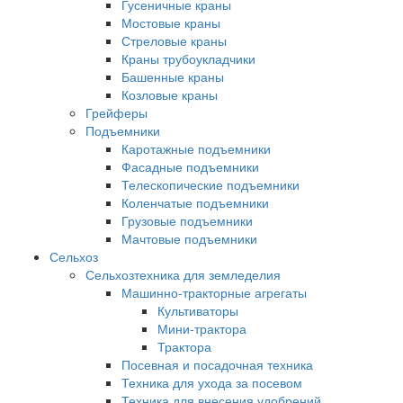
Гусеничные краны
Мостовые краны
Стреловые краны
Краны трубоукладчики
Башенные краны
Козловые краны
Грейферы
Подъемники
Каротажные подъемники
Фасадные подъемники
Телескопические подъемники
Коленчатые подъемники
Грузовые подъемники
Мачтовые подъемники
Сельхоз
Сельхозтехника для земледелия
Машинно-тракторные агрегаты
Культиваторы
Мини-трактора
Трактора
Посевная и посадочная техника
Техника для ухода за посевом
Техника для внесения удобрений