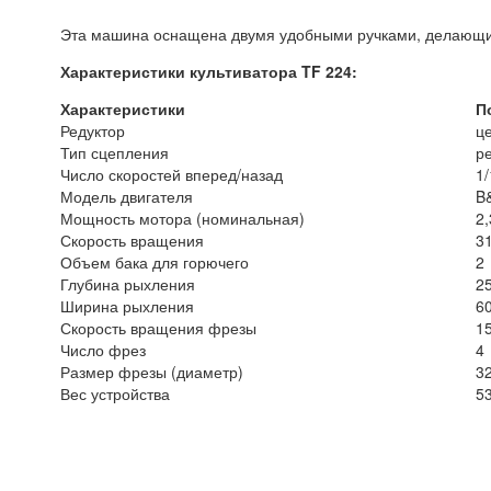
Эта машина оснащена двумя удобными ручками, делающим
Характеристики культиватора TF 224:
Характеристики
П
Редуктор
ц
Тип сцепления
р
Число скоростей вперед/назад
1/
Модель двигателя
B&
Мощность мотора (номинальная)
2,
Скорость вращения
3
Объем бака для горючего
2
Глубина рыхления
2
Ширина рыхления
6
Скорость вращения фрезы
1
Число фрез
4
Размер фрезы (диаметр)
3
Вес устройства
5