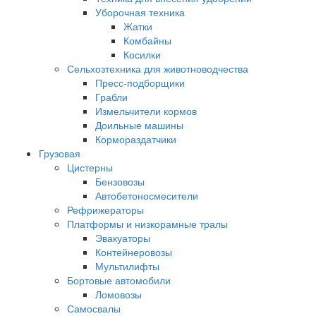
Уборочная техника
Жатки
Комбайны
Косилки
Сельхозтехника для животноводчества
Пресс-подборщики
Грабли
Измельчители кормов
Доильные машины
Кормораздатчики
Грузовая
Цистерны
Бензовозы
Автобетоносмесители
Рефрижераторы
Платформы и низкорамные тралы
Эвакуаторы
Контейнеровозы
Мультилифты
Бортовые автомобили
Ломовозы
Самосвалы