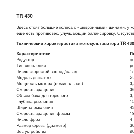
TR 430
Здесь стоят большие колеса с «шевронными» шинами, у ко
еще есть противовес, улучшающий балансировку. Отсутств
Технические характеристики мотокультиватора TR 430
Характеристики
П
Редуктор
ц
Тип сцепления
р
Число скоростей вперед/назад
1/
Модель двигателя
S
Мощность мотора (номинальная)
3,
Скорость вращения
3
Объем бака для горючего
3,
Глубина рыхления
1
Ширина рыхления
4
Скорость вращения фрезы
1
Число фрез
4
Размер фрезы (диаметр)
30
Вес устройства
9