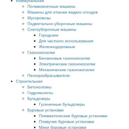
Коммунальная
Поливомоечные машины
Машины для откачки жидких отходов
Мусоровозы
Подметально-уборочные машины
Снегоуборочные машины
Городские
Для частного использования
Железнодорожные
Газонокосилки
Бензиновые газонокосилки
Электрические газонокосилки
Механические газонокосилки
Пескоразбрасыватели
Строительная
Бетоноломы
Гидромолоты
Бульдозеры
Гусеничные бульдозеры
Буровые установки
Пневматические буровые установки
Плавучие буровые установки
Мини буровые установки