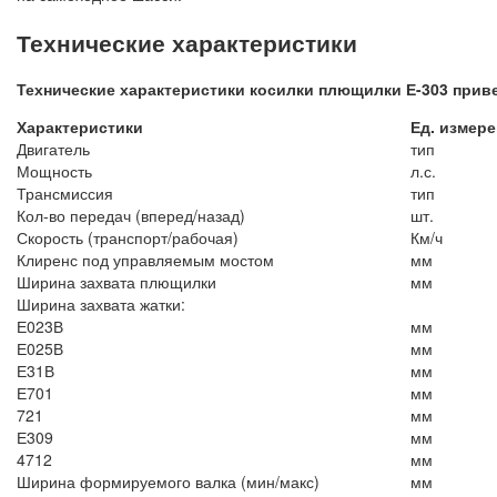
Технические характеристики
Технические характеристики косилки плющилки Е-303 прив
Характеристики
Ед. измер
Двигатель
тип
Мощность
л.с.
Трансмиссия
тип
Кол-во передач (вперед/назад)
шт.
Скорость (транспорт/рабочая)
Км/ч
Клиренс под управляемым мостом
мм
Ширина захвата плющилки
мм
Ширина захвата жатки:
Е023В
мм
Е025В
мм
Е31В
мм
Е701
мм
721
мм
Е309
мм
4712
мм
Ширина формируемого валка (мин/макс)
мм