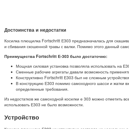
Достоинства и недостатки
Косилка плющилка Fortschritt Е303 предназначалась для скаш
и сбивания скошенной травы с валки. Помимо этого данный само
Преимущества Fortschritt Е-303 было достаточно:
Мощная силовая установка позволяла использовать на Е30
Сменные рабочие агрегаты давали возможность применять
Конструктивно Fortschritt Е303 был не сложным устройств
В конструкцию Е303 помимо самоходного шасси и жатки в
определенные требования.
Из недостатков же самоходной косилки е 303 можно отметить вс
использовать Е303 не было возможности.
Устройство
Косилка плющилка Е303 конструктивно состояла из нескольких 