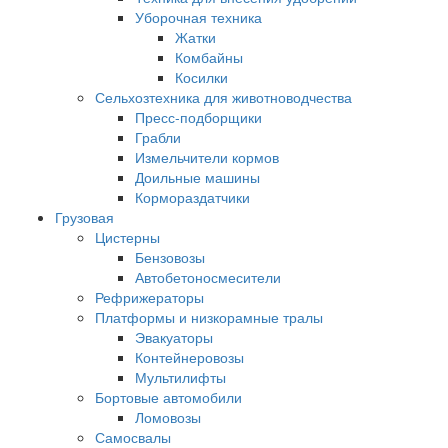
Уборочная техника
Жатки
Комбайны
Косилки
Сельхозтехника для животноводчества
Пресс-подборщики
Грабли
Измельчители кормов
Доильные машины
Кормораздатчики
Грузовая
Цистерны
Бензовозы
Автобетоносмесители
Рефрижераторы
Платформы и низкорамные тралы
Эвакуаторы
Контейнеровозы
Мультилифты
Бортовые автомобили
Ломовозы
Самосвалы