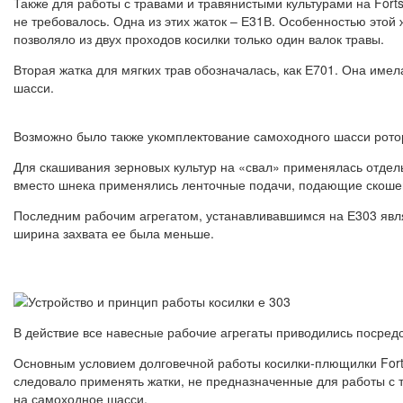
Также для работы с травами и травянистыми культурами на Fort
не требовалось. Одна из этих жаток – Е31В. Особенностью этой
позволяло из двух проходов косилки только один валок травы.
Вторая жатка для мягких трав обозначалась, как Е701. Она им
шасси.
Возможно было также укомплектование самоходного шасси ротор
Для скашивания зерновых культур на «свал» применялась отдель
вместо шнека применялись ленточные подачи, подающие скошен
Последним рабочим агрегатом, устанавливавшимся на Е303 явля
ширина захвата ее была меньше.
В действие все навесные рабочие агрегаты приводились посредс
Основным условием долговечной работы косилки-плющилки Forts
следовало применять жатки, не предназначенные для работы с 
на самоходное шасси.