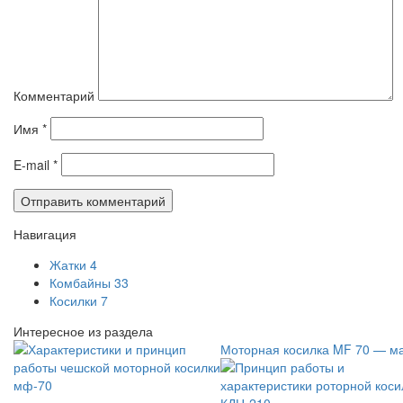
Комментарий
Имя
*
E-mail
*
Навигация
Жатки
4
Комбайны
33
Косилки
7
Интересное из раздела
Моторная косилка MF 70 — ма