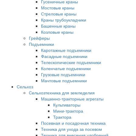
Гусеничные краны
Мостовые краны
Стреловые краны
Краны трубоукладчики
Башенные краны
Козловые краны
Грейферы
Подъемники
Каротажные подъемники
Фасадные подъемники
Телескопические подъемники
Коленчатые подъемники
Грузовые подъемники
Мачтовые подъемники
Сельхоз
Сельхозтехника для земледелия
Машинно-тракторные агрегаты
Культиваторы
Мини-трактора
Трактора
Посевная и посадочная техника
Техника для ухода за посевом
Техника для внесения удобрений