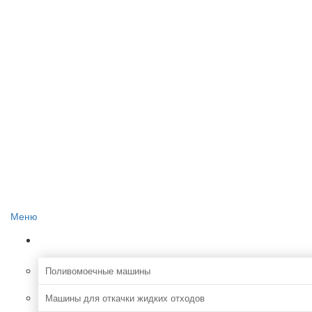
Главная
О проекте
Реклама на сайте
Редакция сайта
Контакты
Меню
Коммунальная
Поливомоечные машины
Машины для откачки жидких отходов