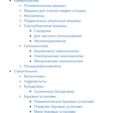
Коммунальная
Поливомоечные машины
Машины для откачки жидких отходов
Мусоровозы
Подметально-уборочные машины
Снегоуборочные машины
Городские
Для частного использования
Железнодорожные
Газонокосилки
Бензиновые газонокосилки
Электрические газонокосилки
Механические газонокосилки
Пескоразбрасыватели
Строительная
Бетоноломы
Гидромолоты
Бульдозеры
Гусеничные бульдозеры
Буровые установки
Пневматические буровые установки
Плавучие буровые установки
Мини буровые установки