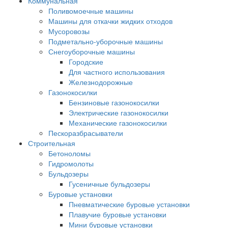
Коммунальная
Поливомоечные машины
Машины для откачки жидких отходов
Мусоровозы
Подметально-уборочные машины
Снегоуборочные машины
Городские
Для частного использования
Железнодорожные
Газонокосилки
Бензиновые газонокосилки
Электрические газонокосилки
Механические газонокосилки
Пескоразбрасыватели
Строительная
Бетоноломы
Гидромолоты
Бульдозеры
Гусеничные бульдозеры
Буровые установки
Пневматические буровые установки
Плавучие буровые установки
Мини буровые установки