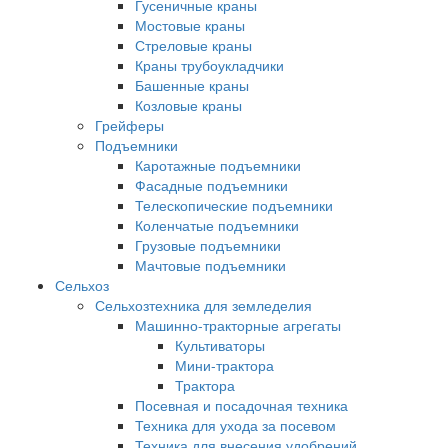
Гусеничные краны
Мостовые краны
Стреловые краны
Краны трубоукладчики
Башенные краны
Козловые краны
Грейферы
Подъемники
Каротажные подъемники
Фасадные подъемники
Телескопические подъемники
Коленчатые подъемники
Грузовые подъемники
Мачтовые подъемники
Сельхоз
Сельхозтехника для земледелия
Машинно-тракторные агрегаты
Культиваторы
Мини-трактора
Трактора
Посевная и посадочная техника
Техника для ухода за посевом
Техника для внесения удобрений