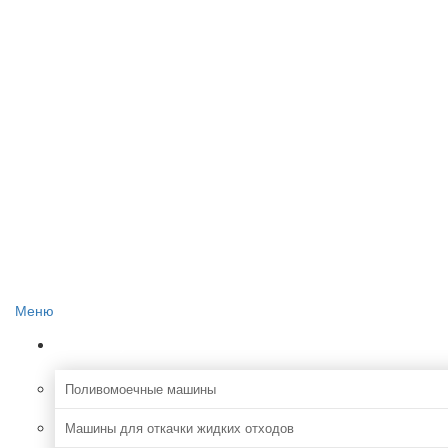
Главная
О проекте
Реклама на сайте
Редакция сайта
Контакты
Меню
Коммунальная
Поливомоечные машины
Машины для откачки жидких отходов