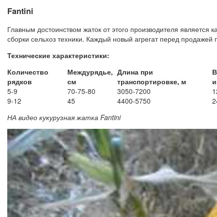
Fantini
Главным достоинством жаток от этого производителя является 
сборки сельхоз техники. Каждый новый агрегат перед продажей 
Технические характеристики:
Количество
Междурядье,
Длина при
В
рядков
см
транспортировке, м
и
5-9
70-75-80
3050-7200
1
9-12
45
4400-5750
2
НА видео кукурузная жатка Fantini