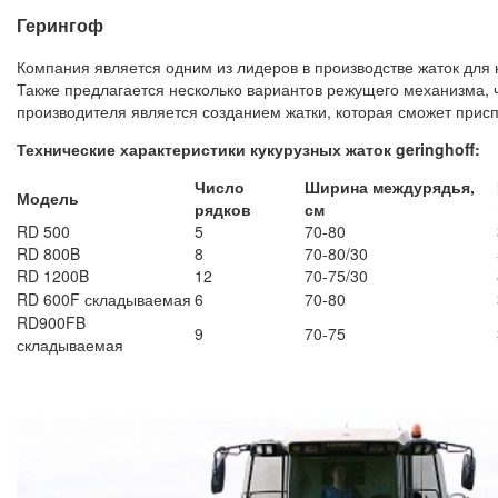
Герингоф
Компания является одним из лидеров в производстве жаток для 
Также предлагается несколько вариантов режущего механизма, чт
производителя является созданием жатки, которая сможет прис
Технические характеристики кукурузных жаток geringhoff:
Число
Ширина междурядья,
Модель
рядков
см
RD 500
5
70-80
RD 800B
8
70-80/30
RD 1200B
12
70-75/30
RD 600F складываемая
6
70-80
RD900FB
9
70-75
складываемая