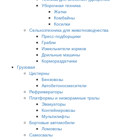
Уборочная техника
Жатки
Комбайны
Косилки
Сельхозтехника для животноводчества
Пресс-подборщики
Грабли
Измельчители кормов
Доильные машины
Кормораздатчики
Грузовая
Цистерны
Бензовозы
Автобетоносмесители
Рефрижераторы
Платформы и низкорамные тралы
Эвакуаторы
Контейнеровозы
Мультилифты
Бортовые автомобили
Ломовозы
Самосвалы