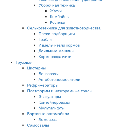
Уборочная техника
Жатки
Комбайны
Косилки
Сельхозтехника для животноводчества
Пресс-подборщики
Грабли
Измельчители кормов
Доильные машины
Кормораздатчики
Грузовая
Цистерны
Бензовозы
Автобетоносмесители
Рефрижераторы
Платформы и низкорамные тралы
Эвакуаторы
Контейнеровозы
Мультилифты
Бортовые автомобили
Ломовозы
Самосвалы