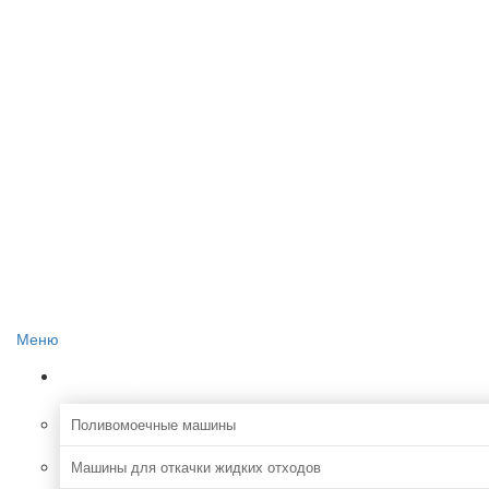
Главная
О проекте
Реклама на сайте
Редакция сайта
Контакты
Меню
Коммунальная
Поливомоечные машины
Машины для откачки жидких отходов