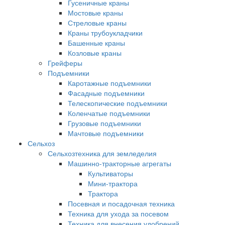
Гусеничные краны
Мостовые краны
Стреловые краны
Краны трубоукладчики
Башенные краны
Козловые краны
Грейферы
Подъемники
Каротажные подъемники
Фасадные подъемники
Телескопические подъемники
Коленчатые подъемники
Грузовые подъемники
Мачтовые подъемники
Сельхоз
Сельхозтехника для земледелия
Машинно-тракторные агрегаты
Культиваторы
Мини-трактора
Трактора
Посевная и посадочная техника
Техника для ухода за посевом
Техника для внесения удобрений