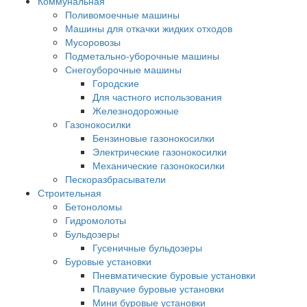
Коммунальная
Поливомоечные машины
Машины для откачки жидких отходов
Мусоровозы
Подметально-уборочные машины
Снегоуборочные машины
Городские
Для частного использования
Железнодорожные
Газонокосилки
Бензиновые газонокосилки
Электрические газонокосилки
Механические газонокосилки
Пескоразбрасыватели
Строительная
Бетоноломы
Гидромолоты
Бульдозеры
Гусеничные бульдозеры
Буровые установки
Пневматические буровые установки
Плавучие буровые установки
Мини буровые установки