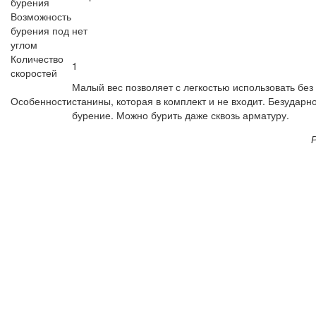
бурения
Возможность
бурения под
нет
углом
Количество
1
скоростей
Малый вес позволяет с легкостью использовать без
Особенности
станины, которая в комплект и не входит. Безударн
бурение. Можно бурить даже сквозь арматуру.
Р