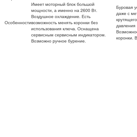
Имеет моторный блок большой
Буровая у
мощности, а именно на 2600 Вт.
даже с ме
Воздушное охлаждение. Есть
крутящего
Особенности
возможность менять коронки без
давления 
использования ключа. Оснащена
Возможно
сервисным сервисным индикатором.
коронки. 
Возможно ручное бурение.