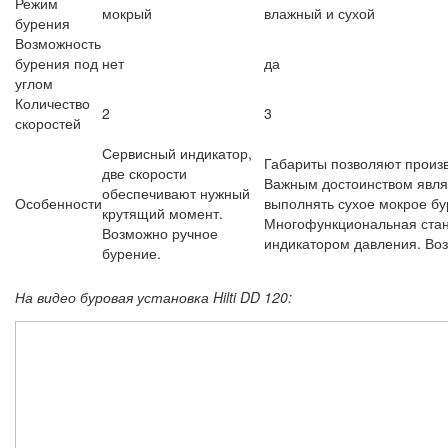
Режим
мокрый
влажный и сухой
бурения
Возможность
бурения под
нет
да
углом
Количество
2
3
скоростей
Сервисный индикатор,
Габариты позволяют произв
две скорости
Важным достоинством явля
обеспечивают нужный
Особенности
выполнять сухое мокрое бу
крутящий момент.
Многофункциональная ста
Возможно ручное
индикатором давления. Во
бурение.
На видео буровая установка Hilti DD 120: