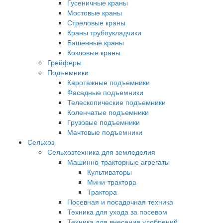
Гусеничные краны
Мостовые краны
Стреловые краны
Краны трубоукладчики
Башенные краны
Козловые краны
Грейферы
Подъемники
Каротажные подъемники
Фасадные подъемники
Телескопические подъемники
Коленчатые подъемники
Грузовые подъемники
Мачтовые подъемники
Сельхоз
Сельхозтехника для земледелия
Машинно-тракторные агрегаты
Культиваторы
Мини-трактора
Трактора
Посевная и посадочная техника
Техника для ухода за посевом
Техника для внесения удобрений