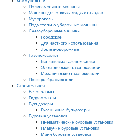
Коммунальная
Поливомоечные машины
Машины для откачки жидких отходов
Мусоровозы
Подметально-уборочные машины
Снегоуборочные машины
Городские
Для частного использования
Железнодорожные
Газонокосилки
Бензиновые газонокосилки
Электрические газонокосилки
Механические газонокосилки
Пескоразбрасыватели
Строительная
Бетоноломы
Гидромолоты
Бульдозеры
Гусеничные бульдозеры
Буровые установки
Пневматические буровые установки
Плавучие буровые установки
Мини буровые установки