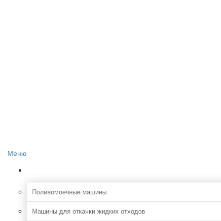
Главная
О проекте
Реклама на сайте
Редакция сайта
Контакты
Меню
Коммунальная
Поливомоечные машины
Машины для откачки жидких отходов