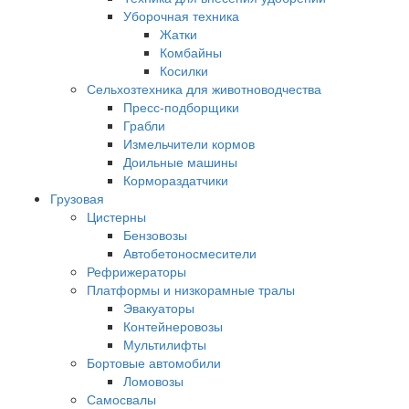
Уборочная техника
Жатки
Комбайны
Косилки
Сельхозтехника для животноводчества
Пресс-подборщики
Грабли
Измельчители кормов
Доильные машины
Кормораздатчики
Грузовая
Цистерны
Бензовозы
Автобетоносмесители
Рефрижераторы
Платформы и низкорамные тралы
Эвакуаторы
Контейнеровозы
Мультилифты
Бортовые автомобили
Ломовозы
Самосвалы