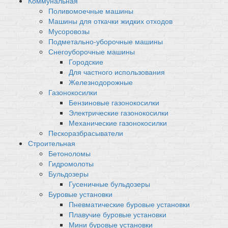
Коммунальная
Поливомоечные машины
Машины для откачки жидких отходов
Мусоровозы
Подметально-уборочные машины
Снегоуборочные машины
Городские
Для частного использования
Железнодорожные
Газонокосилки
Бензиновые газонокосилки
Электрические газонокосилки
Механические газонокосилки
Пескоразбрасыватели
Строительная
Бетоноломы
Гидромолоты
Бульдозеры
Гусеничные бульдозеры
Буровые установки
Пневматические буровые установки
Плавучие буровые установки
Мини буровые установки