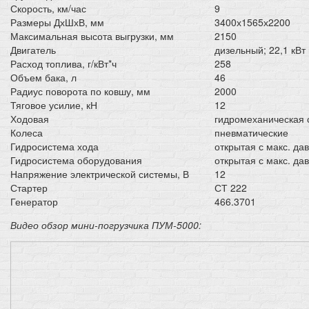
Скорость, км/час
9
Размеры ДхШхВ, мм
3400х1565х2200
Максимальная высота выгрузки, мм
2150
Двигатель
дизельный; 22,1 кВт
Расход топлива, г/кВт*ч
258
Объем бака, л
46
Радиус поворота по ковшу, мм
2000
Тяговое усилие, кН
12
Ходовая
гидромеханическая с
Колеса
пневматические
Гидросистема хода
открытая с макс. д
Гидросистема оборудования
открытая с макс. д
Напряжение электрической системы, В
12
Стартер
СТ 222
Генератор
466.3701
Видео обзор мини-погрузчика ПУМ-5000: