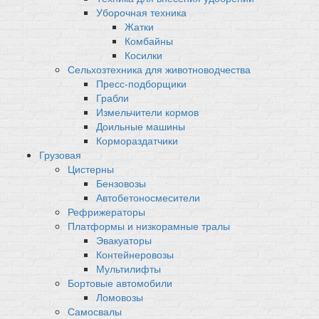
Уборочная техника
Жатки
Комбайны
Косилки
Сельхозтехника для животноводчества
Пресс-подборщики
Грабли
Измельчители кормов
Доильные машины
Кормораздатчики
Грузовая
Цистерны
Бензовозы
Автобетоносмесители
Рефрижераторы
Платформы и низкорамные тралы
Эвакуаторы
Контейнеровозы
Мультилифты
Бортовые автомобили
Ломовозы
Самосвалы