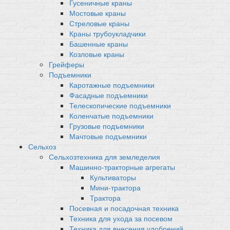
Гусеничные краны
Мостовые краны
Стреловые краны
Краны трубоукладчики
Башенные краны
Козловые краны
Грейферы
Подъемники
Каротажные подъемники
Фасадные подъемники
Телескопические подъемники
Коленчатые подъемники
Грузовые подъемники
Мачтовые подъемники
Сельхоз
Сельхозтехника для земледелия
Машинно-тракторные агрегаты
Культиваторы
Мини-трактора
Трактора
Посевная и посадочная техника
Техника для ухода за посевом
Техника для внесения удобрений