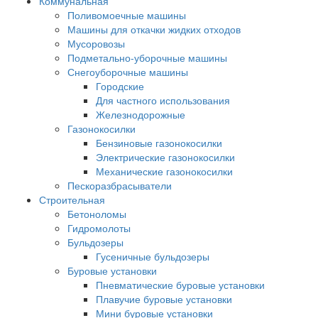
Коммунальная
Поливомоечные машины
Машины для откачки жидких отходов
Мусоровозы
Подметально-уборочные машины
Снегоуборочные машины
Городские
Для частного использования
Железнодорожные
Газонокосилки
Бензиновые газонокосилки
Электрические газонокосилки
Механические газонокосилки
Пескоразбрасыватели
Строительная
Бетоноломы
Гидромолоты
Бульдозеры
Гусеничные бульдозеры
Буровые установки
Пневматические буровые установки
Плавучие буровые установки
Мини буровые установки