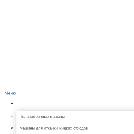
Главная
О проекте
Реклама на сайте
Редакция сайта
Контакты
Меню
Коммунальная
Поливомоечные машины
Машины для откачки жидких отходов