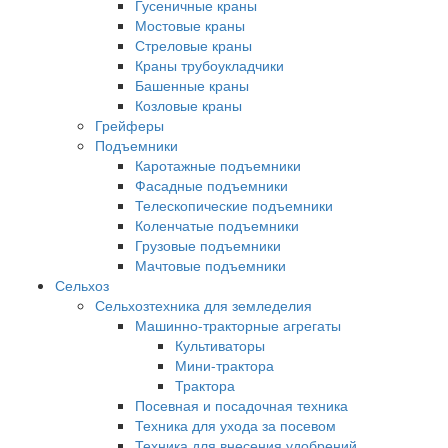
Гусеничные краны
Мостовые краны
Стреловые краны
Краны трубоукладчики
Башенные краны
Козловые краны
Грейферы
Подъемники
Каротажные подъемники
Фасадные подъемники
Телескопические подъемники
Коленчатые подъемники
Грузовые подъемники
Мачтовые подъемники
Сельхоз
Сельхозтехника для земледелия
Машинно-тракторные агрегаты
Культиваторы
Мини-трактора
Трактора
Посевная и посадочная техника
Техника для ухода за посевом
Техника для внесения удобрений