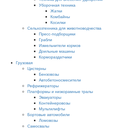
Уборочная техника
Жатки
Комбайны
Косилки
Сельхозтехника для животноводчества
Пресс-подборщики
Грабли
Измельчители кормов
Доильные машины
Кормораздатчики
Грузовая
Цистерны
Бензовозы
Автобетоносмесители
Рефрижераторы
Платформы и низкорамные тралы
Эвакуаторы
Контейнеровозы
Мультилифты
Бортовые автомобили
Ломовозы
Самосвалы