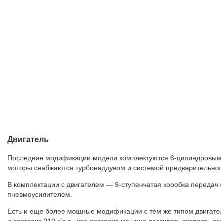
Двигатель
Последние модификации модели комплектуются 6-цилиндровыми
моторы снабжаются турбонаддувом и системой предварительног
В комплектации с двигателем — 9-ступенчатая коробка передач 
пневмоусилителем.
Есть и еще более мощные модификации с тем же типом двигател
и составит 210 г/л.с., что позволит машине развивать скорость ок