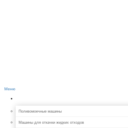
Главная
О проекте
Реклама на сайте
Редакция сайта
Контакты
Меню
Коммунальная
Поливомоечные машины
Машины для откачки жидких отходов