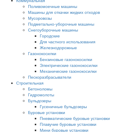
Коммунальная
Поливомоечные машины
Машины для откачки жидких отходов
Мусоровозы
Подметально-уборочные машины
Снегоуборочные машины
Городские
Для частного использования
Железнодорожные
Газонокосилки
Бензиновые газонокосилки
Электрические газонокосилки
Механические газонокосилки
Пескоразбрасыватели
Строительная
Бетоноломы
Гидромолоты
Бульдозеры
Гусеничные бульдозеры
Буровые установки
Пневматические буровые установки
Плавучие буровые установки
Мини буровые установки