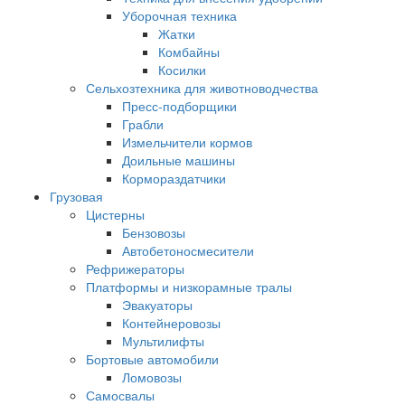
Уборочная техника
Жатки
Комбайны
Косилки
Сельхозтехника для животноводчества
Пресс-подборщики
Грабли
Измельчители кормов
Доильные машины
Кормораздатчики
Грузовая
Цистерны
Бензовозы
Автобетоносмесители
Рефрижераторы
Платформы и низкорамные тралы
Эвакуаторы
Контейнеровозы
Мультилифты
Бортовые автомобили
Ломовозы
Самосвалы