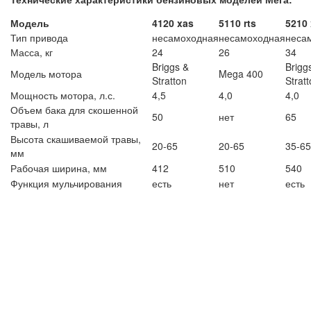
Модель
4120 xas
5110 rts
5210
Тип привода
несамоходная
несамоходная
неса
Масса, кг
24
26
34
Briggs &
Brigg
Модель мотора
Mega 400
Stratton
Strat
Мощность мотора, л.с.
4,5
4,0
4,0
Объем бака для скошенной
50
нет
65
травы, л
Высота скашиваемой травы,
20-65
20-65
35-65
мм
Рабочая ширина, мм
412
510
540
Функция мульчирования
есть
нет
есть