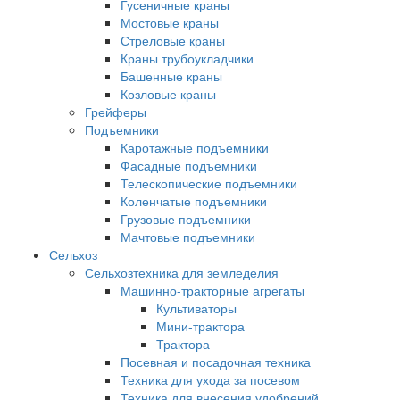
Гусеничные краны
Мостовые краны
Стреловые краны
Краны трубоукладчики
Башенные краны
Козловые краны
Грейферы
Подъемники
Каротажные подъемники
Фасадные подъемники
Телескопические подъемники
Коленчатые подъемники
Грузовые подъемники
Мачтовые подъемники
Сельхоз
Сельхозтехника для земледелия
Машинно-тракторные агрегаты
Культиваторы
Мини-трактора
Трактора
Посевная и посадочная техника
Техника для ухода за посевом
Техника для внесения удобрений