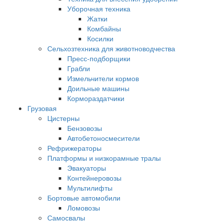
Уборочная техника
Жатки
Комбайны
Косилки
Сельхозтехника для животноводчества
Пресс-подборщики
Грабли
Измельчители кормов
Доильные машины
Кормораздатчики
Грузовая
Цистерны
Бензовозы
Автобетоносмесители
Рефрижераторы
Платформы и низкорамные тралы
Эвакуаторы
Контейнеровозы
Мультилифты
Бортовые автомобили
Ломовозы
Самосвалы