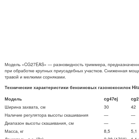
Модель «CG27EAS» — разновидность триммера, предназначенная
при обработке крупных приусадебных участков. Сниженная мощ
травой и мелкими сорняками.
Технические характеристики бензиновых газонокосилок Hita
Модель
cg47ej
cg2
Ширина захвата, см
30
42
Наличие регулятора высоты скашивания
—
—
Диапазон высоты скашивания, см
—
—
Масса, кг
8,5
5,1
Двигатель, л.с. (Вт)
2,38 (1760)
1,1 