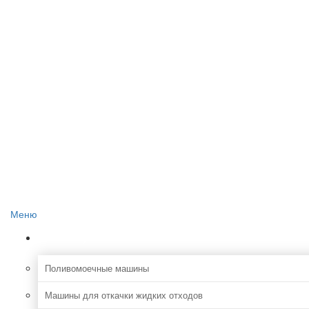
Главная
О проекте
Реклама на сайте
Редакция сайта
Контакты
Меню
Коммунальная
Поливомоечные машины
Машины для откачки жидких отходов