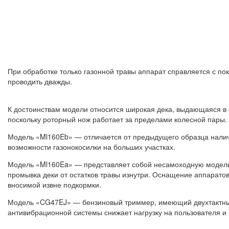
При обработке только газонной травы аппарат справляется с по
проводить дважды.
К достоинствам модели относится широкая дека, выдающаяся в с
поскольку роторный нож работает за пределами колесной пары.
Модель «Ml160Eb» — отличается от предыдущего образца нали
возможности газонокосилки на больших участках.
Модель «Ml160Ea» — представляет собой несамоходную модель 
промывка деки от остатков травы изнутри. Оснащение аппарато
вносимой извне подкормки.
Модель «CG47EJ» — бензиновый триммер, имеющий двухтактный 
антивибрационной системы снижает нагрузку на пользователя и 