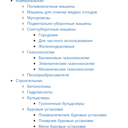
Коммунальная
Поливомоечные машины
Машины для откачки жидких отходов
Мусоровозы
Подметально-уборочные машины
Снегоуборочные машины
Городские
Для частного использования
Железнодорожные
Газонокосилки
Бензиновые газонокосилки
Электрические газонокосилки
Механические газонокосилки
Пескоразбрасыватели
Строительная
Бетоноломы
Гидромолоты
Бульдозеры
Гусеничные бульдозеры
Буровые установки
Пневматические буровые установки
Плавучие буровые установки
Мини буровые установки