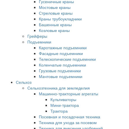
Гусеничные краны
Мостовые краны
Стреловые краны
Краны трубоукладчики
Башенные краны
Козловые краны
Грейферы
Подъемники
Каротажные подъемники
Фасадные подъемники
Телескопические подъемники
Коленчатые подъемники
Грузовые подъемники
Мачтовые подъемники
Сельхоз
Сельхозтехника для земледелия
Машинно-тракторные агрегаты
Культиваторы
Мини-трактора
Трактора
Посевная и посадочная техника
Техника для ухода за посевом
Техника для внесения удобрений