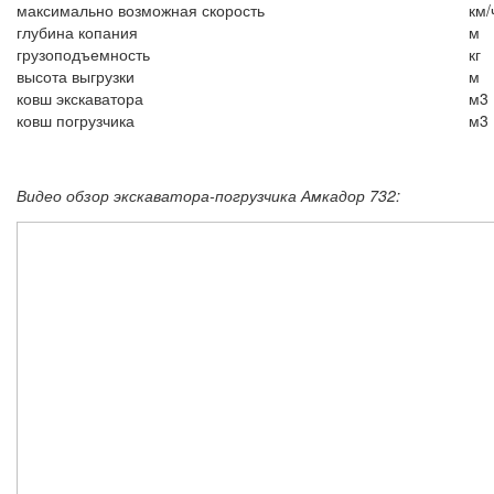
максимально возможная скорость
км/
глубина копания
м
грузоподъемность
кг
высота выгрузки
м
ковш экскаватора
м3
ковш погрузчика
м3
Видео обзор экскаватора-погрузчика Амкадор 732: