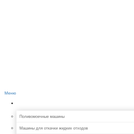
Главная
О проекте
Реклама на сайте
Редакция сайта
Контакты
Меню
Коммунальная
Поливомоечные машины
Машины для откачки жидких отходов