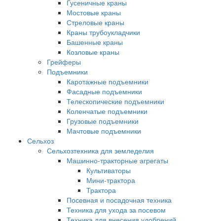
Гусеничные краны
Мостовые краны
Стреловые краны
Краны трубоукладчики
Башенные краны
Козловые краны
Грейферы
Подъемники
Каротажные подъемники
Фасадные подъемники
Телескопические подъемники
Коленчатые подъемники
Грузовые подъемники
Мачтовые подъемники
Сельхоз
Сельхозтехника для земледелия
Машинно-тракторные агрегаты
Культиваторы
Мини-трактора
Трактора
Посевная и посадочная техника
Техника для ухода за посевом
Техника для внесения удобрений