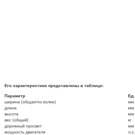
Его характеристики представлены в таблице:
Параметр
Ед
ширина (общая/по колее)
мм
длина
мм
высота
мм
вес (общий)
кг
дорожный просвет
мм
мощность двигателя
л.с.