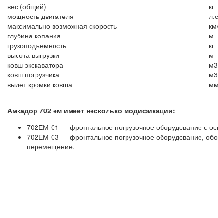
вес (общий)
кг
мощность двигателя
л.с
максимально возможная скорость
км
глубина копания
м
грузоподъемность
кг
высота выгрузки
м
ковш экскаватора
м3
ковш погрузчика
м3
вылет кромки ковша
м
Амкадор 702 ем имеет несколько модификаций:
702ЕМ-01 — фронтальное погрузочное оборудование с ос
702ЕМ-03 — фронтальное погрузочное оборудование, обо
перемещение.