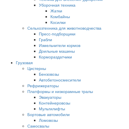
Уборочная техника
Жатки
Комбайны
Косилки
Сельхозтехника для животноводчества
Пресс-подборщики
Грабли
Измельчители кормов
Доильные машины
Кормораздатчики
Грузовая
Цистерны
Бензовозы
Автобетоносмесители
Рефрижераторы
Платформы и низкорамные тралы
Эвакуаторы
Контейнеровозы
Мультилифты
Бортовые автомобили
Ломовозы
Самосвалы