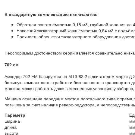
В стандартную комплектацию включаются:
Обратная лопата ёмкостью 0,18 м3, глубиной копания до 4,
Навесной экскаваторный ковш ёмкостью 0,54 м3 с подъёмо
Прочность обрешетки экскаваторного оборудования достиг
Неоспоримым достоинством серии является сравнительно низка
702 ем
Амкодор 702 ЕМ базируется на МТЗ-82.2 с двигателем марки Д-
большую компактность в работе и безопасность в транспортно-д
машина может работать даже в стесненных условиях: у заборов, 
Машина оснащена передним мостом портального типа с тремя
повышена за счет наличия реверс-редуктора, а непосредственны
Параметр
Ед
ширина
м
длина
м
высота
м