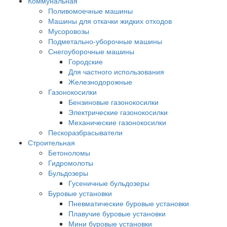
Коммунальная
Поливомоечные машины
Машины для откачки жидких отходов
Мусоровозы
Подметально-уборочные машины
Снегоуборочные машины
Городские
Для частного использования
Железнодорожные
Газонокосилки
Бензиновые газонокосилки
Электрические газонокосилки
Механические газонокосилки
Пескоразбрасыватели
Строительная
Бетоноломы
Гидромолоты
Бульдозеры
Гусеничные бульдозеры
Буровые установки
Пневматические буровые установки
Плавучие буровые установки
Мини буровые установки