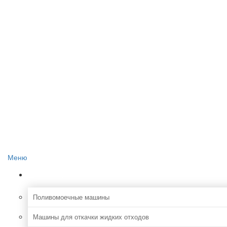
Главная
О проекте
Реклама на сайте
Редакция сайта
Контакты
Меню
Коммунальная
Поливомоечные машины
Машины для откачки жидких отходов