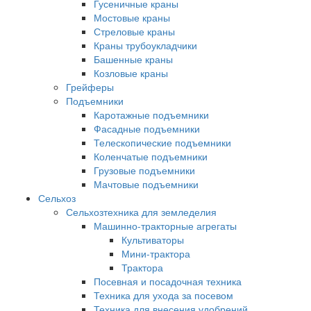
Гусеничные краны
Мостовые краны
Стреловые краны
Краны трубоукладчики
Башенные краны
Козловые краны
Грейферы
Подъемники
Каротажные подъемники
Фасадные подъемники
Телескопические подъемники
Коленчатые подъемники
Грузовые подъемники
Мачтовые подъемники
Сельхоз
Сельхозтехника для земледелия
Машинно-тракторные агрегаты
Культиваторы
Мини-трактора
Трактора
Посевная и посадочная техника
Техника для ухода за посевом
Техника для внесения удобрений