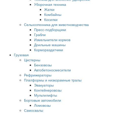
Уборочная техника
Жатки
Комбайны
Косилки
Сельхозтехника для животноводчества
Пресс-подборщики
Грабли
Измельчители кормов
Доильные машины
Кормораздатчики
Грузовая
Цистерны
Бензовозы
Автобетоносмесители
Рефрижераторы
Платформы и низкорамные тралы
Эвакуаторы
Контейнеровозы
Мультилифты
Бортовые автомобили
Ломовозы
Самосвалы