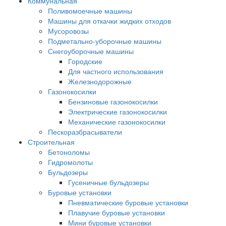
Коммунальная
Поливомоечные машины
Машины для откачки жидких отходов
Мусоровозы
Подметально-уборочные машины
Снегоуборочные машины
Городские
Для частного использования
Железнодорожные
Газонокосилки
Бензиновые газонокосилки
Электрические газонокосилки
Механические газонокосилки
Пескоразбрасыватели
Строительная
Бетоноломы
Гидромолоты
Бульдозеры
Гусеничные бульдозеры
Буровые установки
Пневматические буровые установки
Плавучие буровые установки
Мини буровые установки