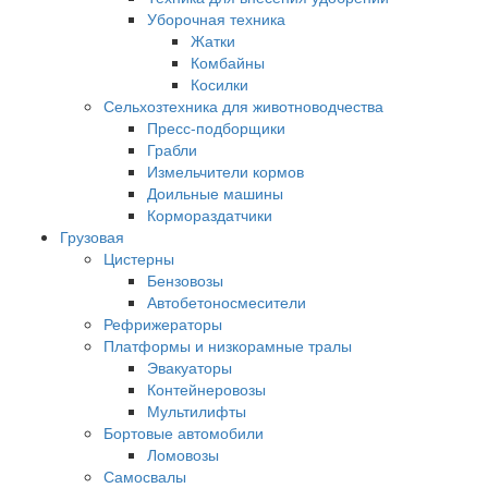
Уборочная техника
Жатки
Комбайны
Косилки
Сельхозтехника для животноводчества
Пресс-подборщики
Грабли
Измельчители кормов
Доильные машины
Кормораздатчики
Грузовая
Цистерны
Бензовозы
Автобетоносмесители
Рефрижераторы
Платформы и низкорамные тралы
Эвакуаторы
Контейнеровозы
Мультилифты
Бортовые автомобили
Ломовозы
Самосвалы