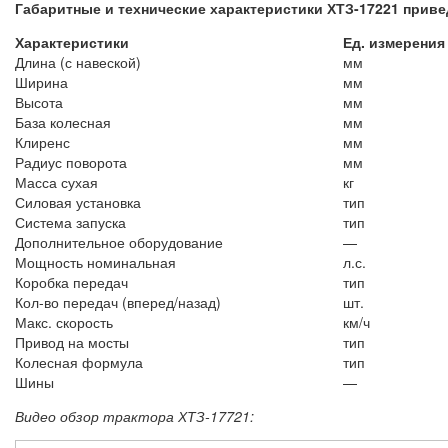
Габаритные и технические характеристики ХТЗ-17221 приве
Характеристики
Ед. измерения
Длина (с навеской)
мм
Ширина
мм
Высота
мм
База колесная
мм
Клиренс
мм
Радиус поворота
мм
Масса сухая
кг
Силовая установка
тип
Система запуска
тип
Дополнительное оборудование
—
Мощность номинальная
л.с.
Коробка передач
тип
Кол-во передач (вперед/назад)
шт.
Макс. скорость
км/ч
Привод на мосты
тип
Колесная формула
тип
Шины
—
Видео обзор трактора ХТЗ-17721: