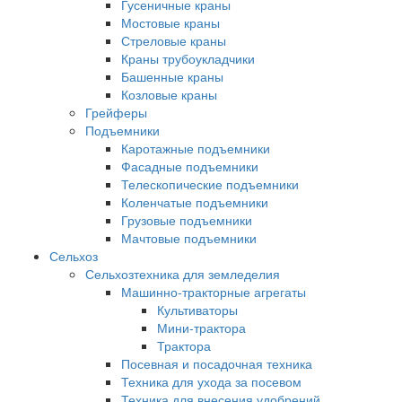
Гусеничные краны
Мостовые краны
Стреловые краны
Краны трубоукладчики
Башенные краны
Козловые краны
Грейферы
Подъемники
Каротажные подъемники
Фасадные подъемники
Телескопические подъемники
Коленчатые подъемники
Грузовые подъемники
Мачтовые подъемники
Сельхоз
Сельхозтехника для земледелия
Машинно-тракторные агрегаты
Культиваторы
Мини-трактора
Трактора
Посевная и посадочная техника
Техника для ухода за посевом
Техника для внесения удобрений