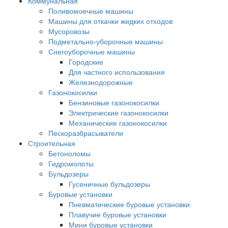
Коммунальная
Поливомоечные машины
Машины для откачки жидких отходов
Мусоровозы
Подметально-уборочные машины
Снегоуборочные машины
Городские
Для частного использования
Железнодорожные
Газонокосилки
Бензиновые газонокосилки
Электрические газонокосилки
Механические газонокосилки
Пескоразбрасыватели
Строительная
Бетоноломы
Гидромолоты
Бульдозеры
Гусеничные бульдозеры
Буровые установки
Пневматические буровые установки
Плавучие буровые установки
Мини буровые установки