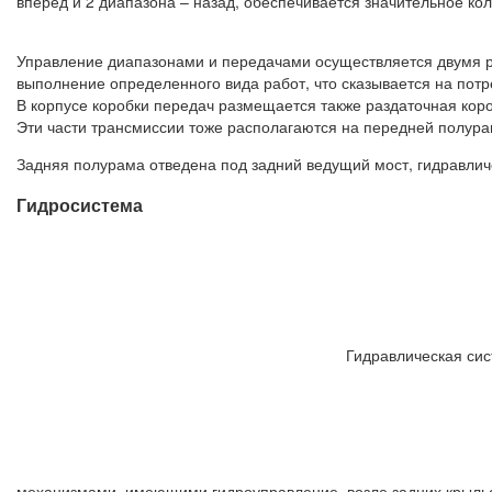
вперед и 2 диапазона – назад, обеспечивается значительное ко
Управление диапазонами и передачами осуществляется двумя р
выполнение определенного вида работ, что сказывается на потр
В корпусе коробки передач размещается также раздаточная коро
Эти части трансмиссии тоже располагаются на передней полура
Задняя полурама отведена под задний ведущий мост, гидравлич
Гидросистема
Гидравлическая сис
механизмами, имеющими гидроуправление, возле задних крылье