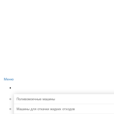
Главная
О проекте
Реклама на сайте
Редакция сайта
Контакты
Меню
Коммунальная
Поливомоечные машины
Машины для откачки жидких отходов