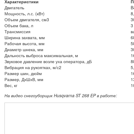
Характеристики
П
Двигатель
B
Мощность, л.с. (кВт)
8
Объем двигателя, см3
3
Объем бака, л
3
Трансмиссия
в
Ширина захвата, мм
6
Рабочая высота, мм
5
Диаметр шнека, мм
3
Дальность выброса максимальная, м
1
Звуковое давление возле уха оператора, дБ
8
Вибрация на рукоятках, м/с2
5
Размер шин, дюйм
1
Размер, ДхШхВ, мм
1
Вес, кг
1
На видео снегоуборщик Husqvarna ST 268 EP в работе: