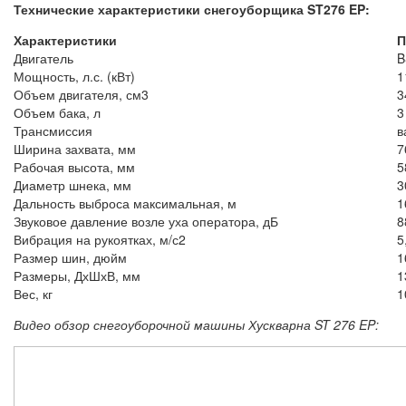
Технические характеристики снегоуборщика ST276 EP:
Характеристики
П
Двигатель
B
Мощность, л.с. (кВт)
1
Объем двигателя, см3
3
Объем бака, л
3
Трансмиссия
в
Ширина захвата, мм
7
Рабочая высота, мм
5
Диаметр шнека, мм
3
Дальность выброса максимальная, м
1
Звуковое давление возле уха оператора, дБ
8
Вибрация на рукоятках, м/с2
5
Размер шин, дюйм
1
Размеры, ДхШхВ, мм
1
Вес, кг
1
Видео обзор снегоуборочной машины Хускварна ST 276 EP: