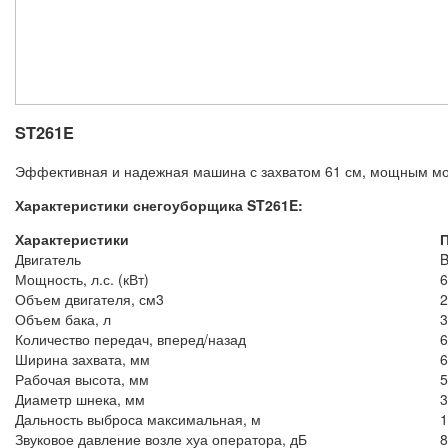
ST261E
Эффективная и надежная машина с захватом 61 см, мощным мо
Характеристики снегоуборщика ST261E:
Характеристики
Двигатель
B
Мощность, л.с. (кВт)
6
Объем двигателя, см3
2
Объем бака, л
3
Количество передач, вперед/назад
6
Ширина захвата, мм
6
Рабочая высота, мм
5
Диаметр шнека, мм
3
Дальность выброса максимальная, м
1
Звуковое давление возле хуа оператора, дБ
8