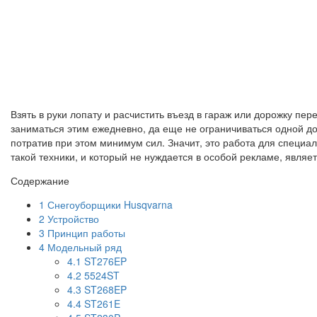
Взять в руки лопату и расчистить въезд в гараж или дорожку пе
заниматься этим ежедневно, да еще не ограничиваться одной дор
потратив при этом минимум сил. Значит, это работа для специ
такой техники, и который не нуждается в особой рекламе, являе
Содержание
1
Снегоуборщики Husqvarna
2
Устройство
3
Принцип работы
4
Модельный ряд
4.1
ST276EP
4.2
5524ST
4.3
ST268EP
4.4
ST261E