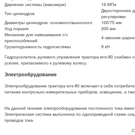
Давление системы (максимум)
16 МПа
Двухстороннее д
Тип цилиндров
регулировки
Диаметры цилиндров- основного/выносного
100/75 мм
Ход поршня
200 мм
Механизм для навешивания с/х
4-звенник шарни
приспособлений
Грузоподъемность гидросистемы
9 кН
Гидроусилитель рулевого управления трактора мтз-80 снабжен 
усилия, прилагаемого к рулевому колесу.
Электрообрудование
Электрообрудование трактора мтз-80 включает в себя потребител
питание контрольно-измерительных приборов, освещение, а так
На данной технике электрооборудование постоянного тока име
Электрическая система выполнена по одноприводной схеме соеди
проводов тока.
С