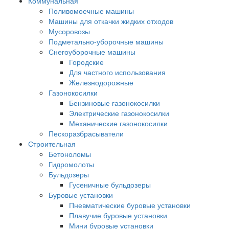
Коммунальная
Поливомоечные машины
Машины для откачки жидких отходов
Мусоровозы
Подметально-уборочные машины
Снегоуборочные машины
Городские
Для частного использования
Железнодорожные
Газонокосилки
Бензиновые газонокосилки
Электрические газонокосилки
Механические газонокосилки
Пескоразбрасыватели
Строительная
Бетоноломы
Гидромолоты
Бульдозеры
Гусеничные бульдозеры
Буровые установки
Пневматические буровые установки
Плавучие буровые установки
Мини буровые установки