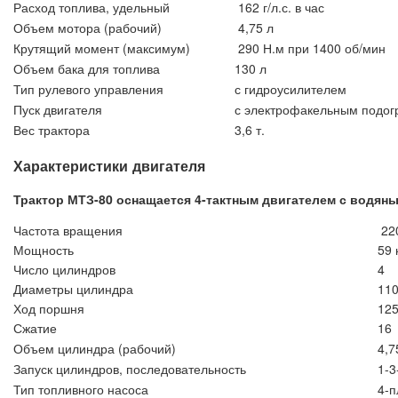
Расход топлива, удельный
162 г/л.с. в час
Объем мотора (рабочий)
4,75 л
Крутящий момент (максимум)
290 Н.м при 1400 об/мин
Объем бака для топлива
130 л
Тип рулевого управления
с гидроусилителем
Пуск двигателя
с электрофакельным подог
Вес трактора
3,6 т.
Характеристики двигателя
Трактор МТЗ-80 оснащается 4-тактным двигателем с водян
Частота вращения
22
Мощность
59 
Число цилиндров
4
Диаметры цилиндра
11
Ход поршня
12
Сжатие
16
Объем цилиндра (рабочий)
4,7
Запуск цилиндров, последовательность
1-3
Тип топливного насоса
4-п