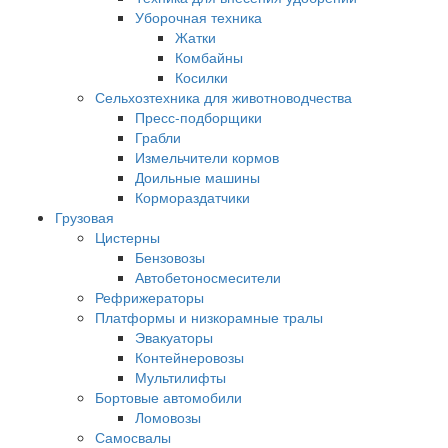
Уборочная техника
Жатки
Комбайны
Косилки
Сельхозтехника для животноводчества
Пресс-подборщики
Грабли
Измельчители кормов
Доильные машины
Кормораздатчики
Грузовая
Цистерны
Бензовозы
Автобетоносмесители
Рефрижераторы
Платформы и низкорамные тралы
Эвакуаторы
Контейнеровозы
Мультилифты
Бортовые автомобили
Ломовозы
Самосвалы