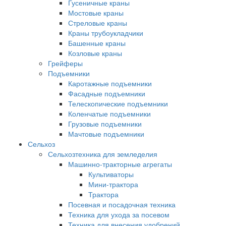
Гусеничные краны
Мостовые краны
Стреловые краны
Краны трубоукладчики
Башенные краны
Козловые краны
Грейферы
Подъемники
Каротажные подъемники
Фасадные подъемники
Телескопические подъемники
Коленчатые подъемники
Грузовые подъемники
Мачтовые подъемники
Сельхоз
Сельхозтехника для земледелия
Машинно-тракторные агрегаты
Культиваторы
Мини-трактора
Трактора
Посевная и посадочная техника
Техника для ухода за посевом
Техника для внесения удобрений