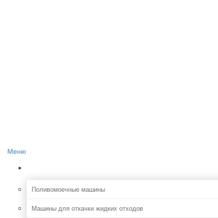
Главная
О проекте
Реклама на сайте
Редакция сайта
Контакты
Меню
Коммунальная
Поливомоечные машины
Машины для откачки жидких отходов