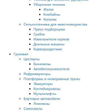
Уборочная техника
Жатки
Комбайны
Косилки
Сельхозтехника для животноводчества
Пресс-подборщики
Грабли
Измельчители кормов
Доильные машины
Кормораздатчики
Грузовая
Цистерны
Бензовозы
Автобетоносмесители
Рефрижераторы
Платформы и низкорамные тралы
Эвакуаторы
Контейнеровозы
Мультилифты
Бортовые автомобили
Ломовозы
Самосвалы