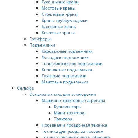
Гусеничные краны
Мостовые краны
Стреловые краны
Краны трубоукладчики
Башенные краны
Козловые краны
Грейферы
Подъемники
Каротажные подъемники
Фасадные подъемники
Телескопические подъемники
Коленчатые подъемники
Грузовые подъемники
Мачтовые подъемники
Сельхоз
Сельхозтехника для земледелия
Машинно-тракторные агрегаты
Культиваторы
Мини-трактора
Трактора
Посевная и посадочная техника
Техника для ухода за посевом
Техника для внесения удобрений