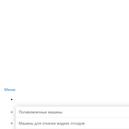
Главная
О проекте
Реклама на сайте
Редакция сайта
Контакты
Меню
Коммунальная
Поливомоечные машины
Машины для откачки жидких отходов