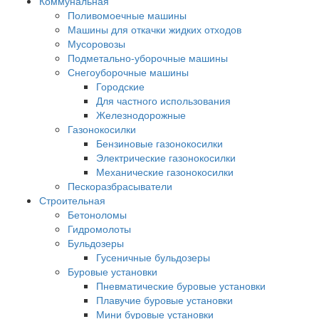
Коммунальная
Поливомоечные машины
Машины для откачки жидких отходов
Мусоровозы
Подметально-уборочные машины
Снегоуборочные машины
Городские
Для частного использования
Железнодорожные
Газонокосилки
Бензиновые газонокосилки
Электрические газонокосилки
Механические газонокосилки
Пескоразбрасыватели
Строительная
Бетоноломы
Гидромолоты
Бульдозеры
Гусеничные бульдозеры
Буровые установки
Пневматические буровые установки
Плавучие буровые установки
Мини буровые установки