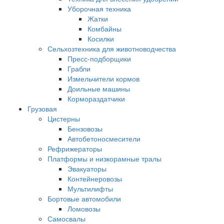
Уборочная техника
Жатки
Комбайны
Косилки
Сельхозтехника для животноводчества
Пресс-подборщики
Грабли
Измельчители кормов
Доильные машины
Кормораздатчики
Грузовая
Цистерны
Бензовозы
Автобетоносмесители
Рефрижераторы
Платформы и низкорамные тралы
Эвакуаторы
Контейнеровозы
Мультилифты
Бортовые автомобили
Ломовозы
Самосвалы