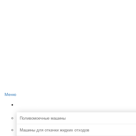
Главная
О проекте
Реклама на сайте
Редакция сайта
Контакты
Меню
Коммунальная
Поливомоечные машины
Машины для откачки жидких отходов