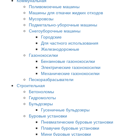
Коммунальная
Поливомоечные машины
Машины для откачки жидких отходов
Мусоровозы
Подметально-уборочные машины
Снегоуборочные машины
Городские
Для частного использования
Железнодорожные
Газонокосилки
Бензиновые газонокосилки
Электрические газонокосилки
Механические газонокосилки
Пескоразбрасыватели
Строительная
Бетоноломы
Гидромолоты
Бульдозеры
Гусеничные бульдозеры
Буровые установки
Пневматические буровые установки
Плавучие буровые установки
Мини буровые установки