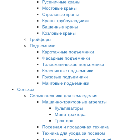
Гусеничные краны
Мостовые краны
Стреловые краны
Краны трубоукладчики
Башенные краны
Козловые краны
Грейферы
Подъемники
Каротажные подъемники
Фасадные подъемники
Телескопические подъемники
Коленчатые подъемники
Грузовые подъемники
Мачтовые подъемники
Сельхоз
Сельхозтехника для земледелия
Машинно-тракторные агрегаты
Культиваторы
Мини-трактора
Трактора
Посевная и посадочная техника
Техника для ухода за посевом
Техника для внесения удобрений